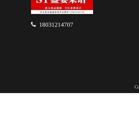
18031214707
C