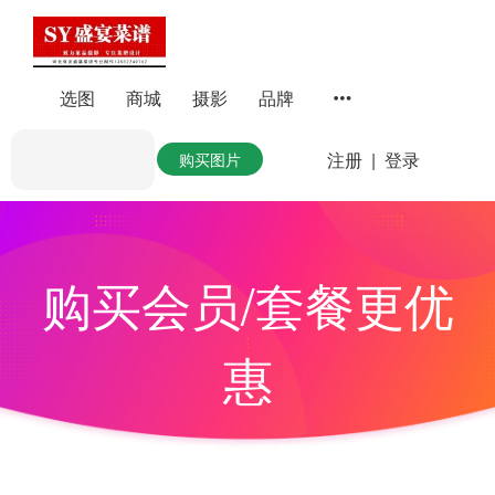
选图
商城
摄影
品牌
注册
|
登录
购买图片
购买会员/套餐更优
惠
全站图片随心下载，已下载图片可永久使用